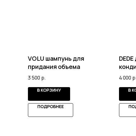
VOLU шампунь для
DEDE
придания объема
конд
3 500
р.
4 000
р
В КОРЗИНУ
В 
ПОДРОБНЕЕ
ПО