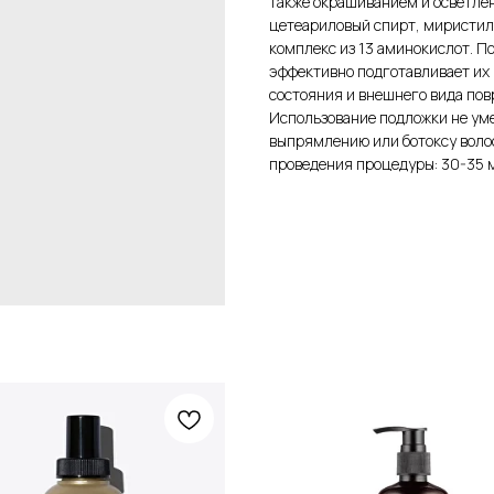
также окрашиванием и осветлен
цетеариловый спирт, миристило
комплекс из 13 аминокислот. П
эффективно подготавливает их
состояния и внешнего вида пов
Использование подложки не ум
выпрямлению или ботоксу волос
проведения процедуры: 30-35 м