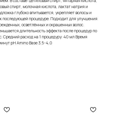
ием. В составе: цетиловый спирт, янтарная кислота,
вый спирт, молочная кислота, лактат натрия и
одложка глубоко впитывается, укрепляет волосы и
 к последующей процедуре. Подходит для улучшения
режденных, осветлённых и окрашенных волос.
еньшается длительность эффекта после процедур по
. Средний расход на 1 процедуру: 40 мл Время
инут pH Amino Base 3,5-4,0