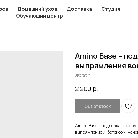
ров
Домашний уход
Доставка
Студия
Обучающий центр
Amino Base – по
выпрямления во
JKeratin
р.
2 200
Out of stock
Аmino Base – подложка, котору
выпрямлением, ботоксом, наноп