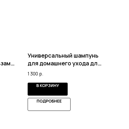
Универсальный шампунь
ьзам
для домашнего ухода для
AIR
нормальной кожи от LIMM
1 300
р.
HAIR
В КОРЗИНУ
ПОДРОБНЕЕ