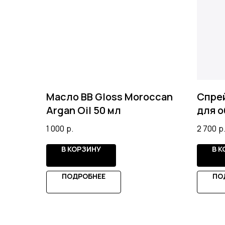
Масло BB Gloss Moroccan
Спрей
Argan Oil 50 мл
для 
укла
1 000
р.
2 700
р
В КОРЗИНУ
В 
ПОДРОБНЕЕ
ПО