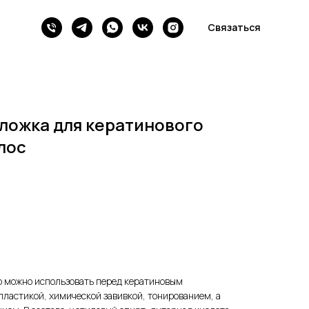
Связаться
дложка для кератинового
лос
ю можно использовать перед кератиновым
ластикой, химической завивкой, тонированием, а