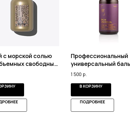
 с морской солью
Профессиональный
объемных свободных
универсальный бал
док
для волос от LIMM H
.
1 500
р.
КОРЗИНУ
В КОРЗИНУ
ДРОБНЕЕ
ПОДРОБНЕЕ