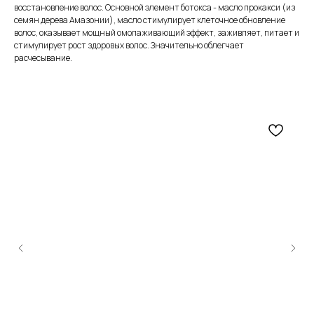
восстановление волос. Основной элемент ботокса - масло прокакси (из
семян дерева Амазонии), масло стимулирует клеточное обновление
волос, оказывает мощный омолаживающий эффект, заживляет, питает и
стимулирует рост здоровых волос. Значительно облегчает
расчесывание.