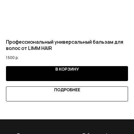
Профессиональный универсальный бальзам для
От
волос от LIMM HAIR
3 5
1 500
р.
В КОРЗИНУ
ПОДРОБНЕЕ