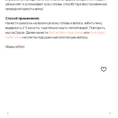
увлажняет и успокаивает кожу головы, способствуя восстановлению
природной красоты волос.
Способ применения:
Нанести шампунь на влажную кожу головы и волосы, взбить пену,
выдержать 2-3 минуты, тщательно смыть теплой водой. Повторить
мытье 2 раза. Далее нанести
Rich protein mask home
или
Hydrolipid
mask home
на слегка подсушенные полотенцем волосы.
Объем:485ml