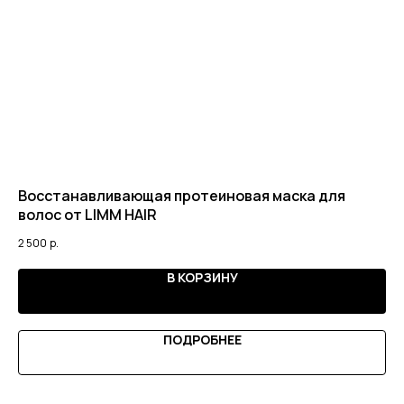
я
Восстанавливающая протеиновая маска для
Бе
волос от LIMM HAIR
от
2 500
р.
1 3
В КОРЗИНУ
ПОДРОБНЕЕ